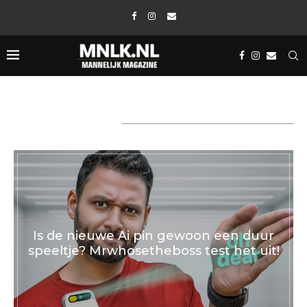
VERS VAN DE PERS
Is de nieuwe Ai pin gewoon een duur
speeltje? Mrwhosetheboss test het uit!