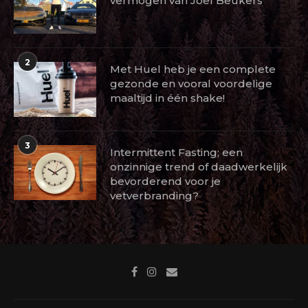
Zijn gouden auto’s en het
vermogen van Joel Beukers
2
Met Huel heb je een complete
gezonde en vooral voordelige
maaltijd in één shake!
3
Intermittent Fasting; een
onzinnige trend of daadwerkelijk
bevorderend voor je
vetverbranding?