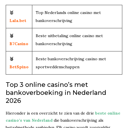
🥇
Top Nederlands online casino met
Lala.bet
bankoverschrijving
🥈
Beste uitbetaling online casino met
B7Casino
bankoverschrijving
🥉
Beste bankoverschrijving casino met
BetSpino
sportweddenschappen
Top 3 online casino’s met
bankoverboeking in Nederland
2026
Hieronder is een overzicht te zien van de drie
beste online
casino’s van Nederland
die bankoverschrijving als
betaalmethode aanbieden. Elk casino wordt zorgvuldig