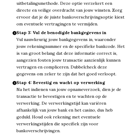
uitbetalingsmethode. Deze optie verzekert een
directe en veilige overdracht van jouw winsten. Zorg
ervoor dat je de juiste bankoverschrijvingsoptie kiest
om eventuele vertragingen te vermijden.
Stap 3: Vul de benodigde bankgegevens in
Vul nauwkeurig jouw bankgegevens in, waaronder
jouw rekeningnummer en de specifieke bankcode. Het
is van groot belang dat deze informatie correct is,
aangezien fouten jouw transactie aanzienlijk kunnen
vertragen en compliceren. Dubbelcheck deze
gegevens om zeker te zijn dat het goed verloopt.
Stap 4: Bevestig en wacht op verwerking
Na het indienen van jouw opnameverzoek, dien je de
transactie te bevestigen en te wachten op de
verwerking. De verwerkingstijd kan variëren
afhankelijk van jouw bank en het casino, dus heb
geduld. Houd ook rekening met eventuele
verwerkingstijden die specifiek zijn voor
bankoverschrijvingen.