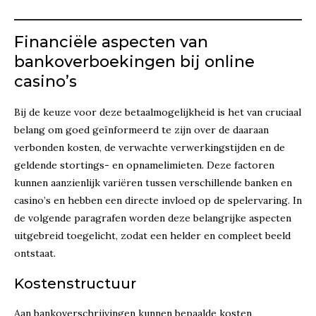
Financiële aspecten van
bankoverboekingen bij online
casino’s
Bij de keuze voor deze betaalmogelijkheid is het van cruciaal
belang om goed geïnformeerd te zijn over de daaraan
verbonden kosten, de verwachte verwerkingstijden en de
geldende stortings- en opnamelimieten. Deze factoren
kunnen aanzienlijk variëren tussen verschillende banken en
casino’s en hebben een directe invloed op de spelervaring. In
de volgende paragrafen worden deze belangrijke aspecten
uitgebreid toegelicht, zodat een helder en compleet beeld
ontstaat.
Kostenstructuur
Aan bankoverschrijvingen kunnen bepaalde kosten