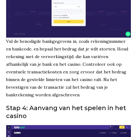
Vul de benodigde bankgegevens in, zoals rekeningnummer
en bankcode, en bepaal het bedrag dat je wilt storten. Houd
rekening met de verwerkingstijd, die kan variëren
afhankelijk van je bank en het casino. Controleer ook op
eventuele transactiekosten en zorg ervoor dat het bedrag
binnen de gestelde limieten van het casino valt. Na het
bevestigen van de transactie zal het bedrag van je
bankrekening worden afgeschreven.
Stap 4: Aanvang van het spelen in het
casino