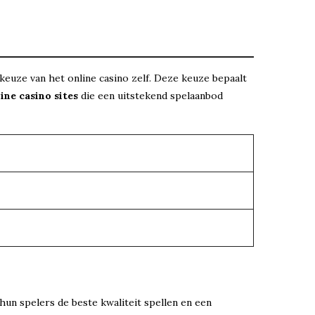
 keuze van het online casino zelf. Deze keuze bepaalt
ine casino sites
die een uitstekend spelaanbod
un spelers de beste kwaliteit spellen en een