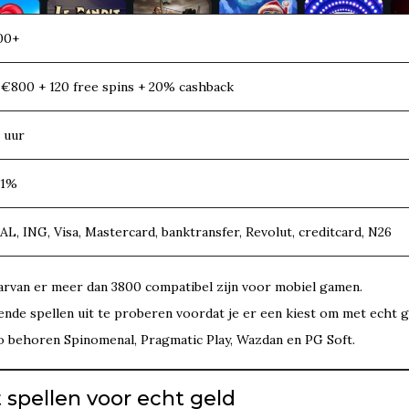
00+
 €800 + 120 free spins + 20% cashback
 uur
71%
AL, ING, Visa, Mastercard, banktransfer, Revolut, creditcard, N26
arvan er meer dan 3800 compatibel zijn voor mobiel gamen.
de spellen uit te proberen voordat je er een kiest om met echt ge
no behoren Spinomenal, Pragmatic Play, Wazdan en PG Soft.
 spellen voor echt geld