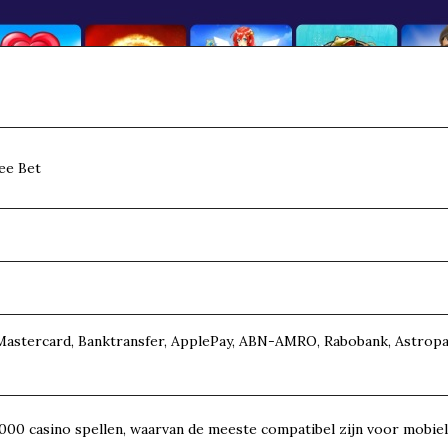
ee Bet
 Mastercard, Banktransfer, ApplePay, ABN-AMRO, Rabobank, Astropay,
4000 casino spellen, waarvan de meeste compatibel zijn voor mobie