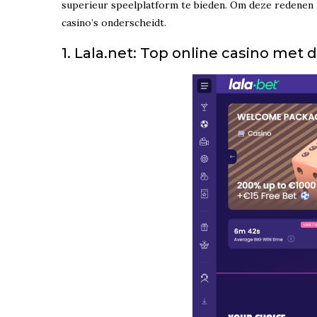
superieur speelplatform te bieden. Om deze redenen z
casino’s onderscheidt.
1. Lala.net: Top online casino met 