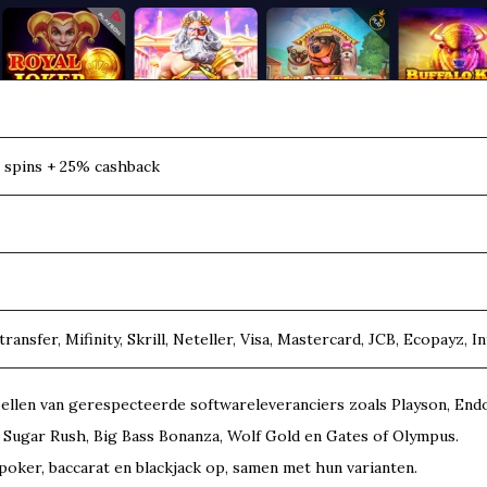
 spins + 25% cashback
ransfer, Mifinity, Skrill, Neteller, Visa, Mastercard, JCB, Ecopayz, 
ellen van gerespecteerde softwareleveranciers zoals Playson, Endo
 Sugar Rush, Big Bass Bonanza, Wolf Gold en Gates of Olympus.
 poker, baccarat en blackjack op, samen met hun varianten.