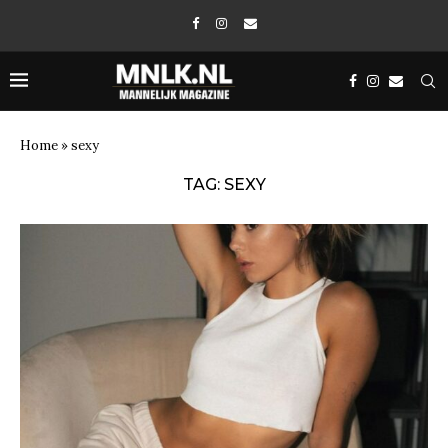
Home
»
sexy
TAG:
SEXY